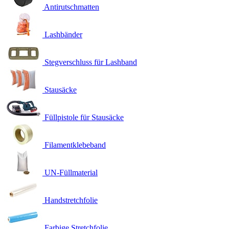
Antirutschmatten
Lashbänder
Stegverschluss für Lashband
Stausäcke
Füllpistole für Stausäcke
Filamentklebeband
UN-Füllmaterial
Handstretchfolie
Farbige Stretchfolie