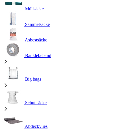
Müllsäcke
Sammelsäcke
Asbestsäcke
Bauklebeband
Big bags
Schuttsäcke
Abdeckvlies