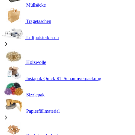
Müllsäcke
Tragetaschen
Luftpolsterkissen
Holzwolle
Instapak Quick RT Schaumverpackung
Sizzlepak
Papierfüllmaterial