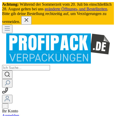
Achtung:
Während der Sommerzeit vom 20. Juli bis einschließlich
28. August gelten bei uns
geänderte Öffnungs- und Bestellzeiten
.
Bitte gib deine Bestellung rechtzeitig auf, um Verzögerungen zu
vermeiden.
Ihr Konto
Anmelden