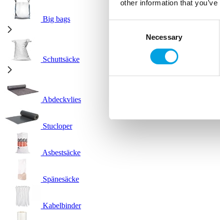
other information that you’ve
Big bags
Consent
Necessary
Selection
Schuttsäcke
Abdeckvlies
Stucloper
Asbestsäcke
Spänesäcke
Kabelbinder