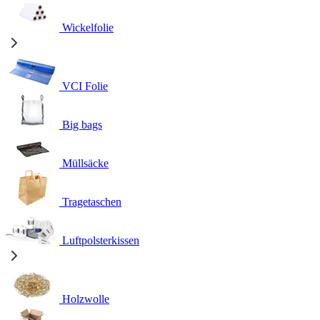
Wickelfolie
VCI Folie
Big bags
Müllsäcke
Tragetaschen
Luftpolsterkissen
Holzwolle