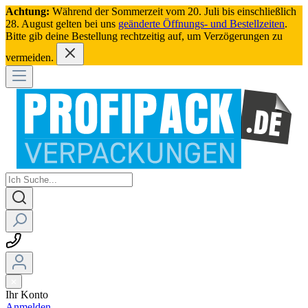
Achtung:
Während der Sommerzeit vom 20. Juli bis einschließlich
28. August gelten bei uns
geänderte Öffnungs- und Bestellzeiten
.
Bitte gib deine Bestellung rechtzeitig auf, um Verzögerungen zu
vermeiden.
Ihr Konto
Anmelden