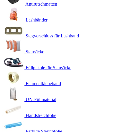
Antirutschmatten
Lashbänder
Stegverschluss für Lashband
Stausäcke
Füllpistole für Stausäcke
Filamentklebeband
UN-Füllmaterial
Handstretchfolie
Farbige Stretchfolie