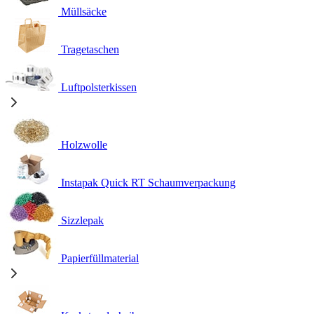
Müllsäcke
Tragetaschen
Luftpolsterkissen
Holzwolle
Instapak Quick RT Schaumverpackung
Sizzlepak
Papierfüllmaterial