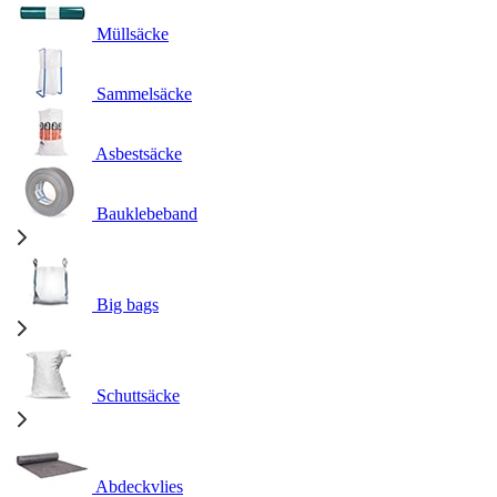
Müllsäcke
Sammelsäcke
Asbestsäcke
Bauklebeband
Big bags
Schuttsäcke
Abdeckvlies