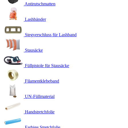
Antirutschmatten
Lashbänder
Stegverschluss für Lashband
Stausäcke
Füllpistole für Stausäcke
Filamentklebeband
UN-Füllmaterial
Handstretchfolie
Farbige Stretchfolie