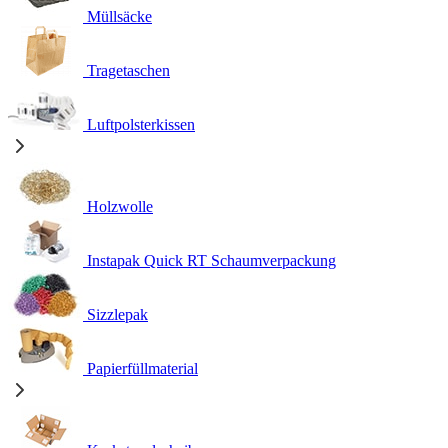
Müllsäcke
Tragetaschen
Luftpolsterkissen
Holzwolle
Instapak Quick RT Schaumverpackung
Sizzlepak
Papierfüllmaterial