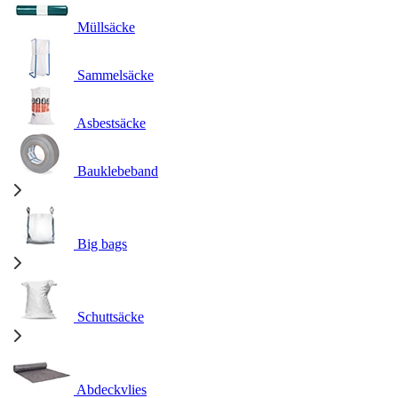
Müllsäcke
Sammelsäcke
Asbestsäcke
Bauklebeband
Big bags
Schuttsäcke
Abdeckvlies