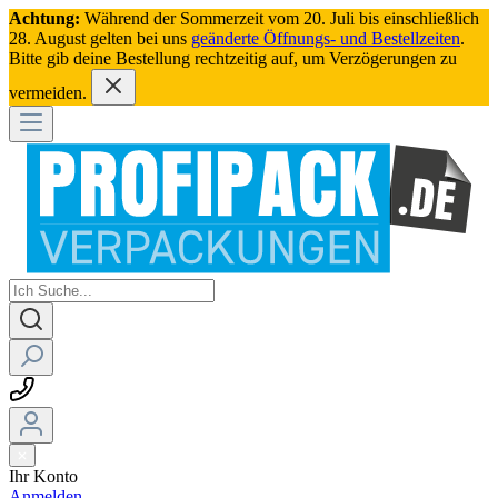
Achtung:
Während der Sommerzeit vom 20. Juli bis einschließlich
28. August gelten bei uns
geänderte Öffnungs- und Bestellzeiten
.
Bitte gib deine Bestellung rechtzeitig auf, um Verzögerungen zu
vermeiden.
Ihr Konto
Anmelden