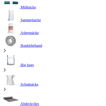
Müllsäcke
Sammelsäcke
Asbestsäcke
Bauklebeband
Big bags
Schuttsäcke
Abdeckvlies