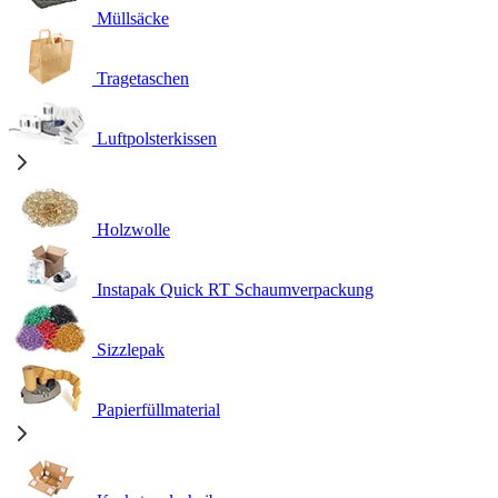
Müllsäcke
Tragetaschen
Luftpolsterkissen
Holzwolle
Instapak Quick RT Schaumverpackung
Sizzlepak
Papierfüllmaterial