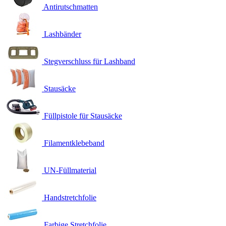
Antirutschmatten
Lashbänder
Stegverschluss für Lashband
Stausäcke
Füllpistole für Stausäcke
Filamentklebeband
UN-Füllmaterial
Handstretchfolie
Farbige Stretchfolie