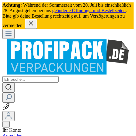
Achtung:
Während der Sommerzeit vom 20. Juli bis einschließlich
28. August gelten bei uns
geänderte Öffnungs- und Bestellzeiten
.
Bitte gib deine Bestellung rechtzeitig auf, um Verzögerungen zu
vermeiden.
Ihr Konto
Anmelden