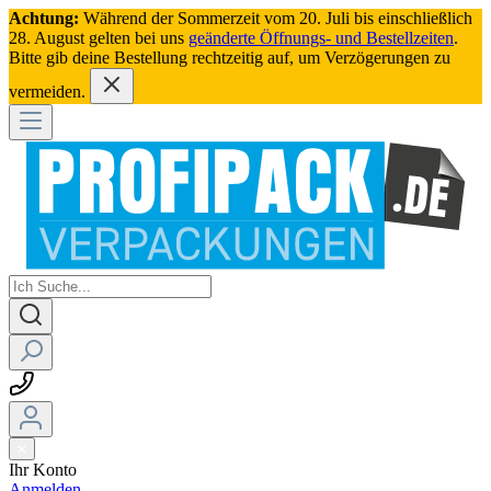
Achtung:
Während der Sommerzeit vom 20. Juli bis einschließlich
28. August gelten bei uns
geänderte Öffnungs- und Bestellzeiten
.
Bitte gib deine Bestellung rechtzeitig auf, um Verzögerungen zu
vermeiden.
Ihr Konto
Anmelden