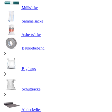
Müllsäcke
Sammelsäcke
Asbestsäcke
Bauklebeband
Big bags
Schuttsäcke
Abdeckvlies