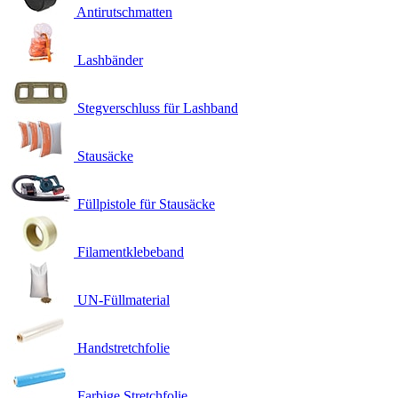
Antirutschmatten
Lashbänder
Stegverschluss für Lashband
Stausäcke
Füllpistole für Stausäcke
Filamentklebeband
UN-Füllmaterial
Handstretchfolie
Farbige Stretchfolie