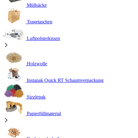
Müllsäcke
Tragetaschen
Luftpolsterkissen
Holzwolle
Instapak Quick RT Schaumverpackung
Sizzlepak
Papierfüllmaterial