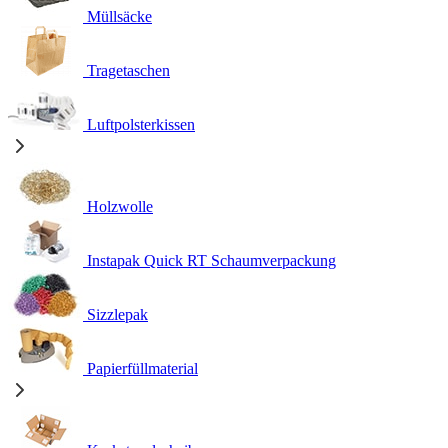
Müllsäcke
Tragetaschen
Luftpolsterkissen
Holzwolle
Instapak Quick RT Schaumverpackung
Sizzlepak
Papierfüllmaterial