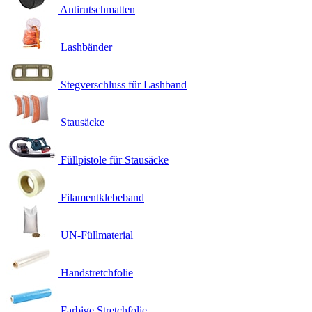
Antirutschmatten
Lashbänder
Stegverschluss für Lashband
Stausäcke
Füllpistole für Stausäcke
Filamentklebeband
UN-Füllmaterial
Handstretchfolie
Farbige Stretchfolie