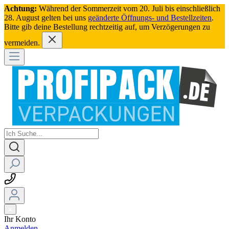
Achtung:
Während der Sommerzeit vom 20. Juli bis einschließlich
28. August gelten bei uns
geänderte Öffnungs- und Bestellzeiten
.
Bitte gib deine Bestellung rechtzeitig auf, um Verzögerungen zu
vermeiden.
Ihr Konto
Anmelden