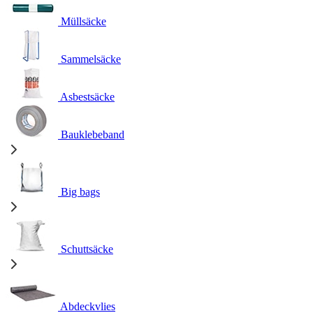
Müllsäcke
Sammelsäcke
Asbestsäcke
Bauklebeband
Big bags
Schuttsäcke
Abdeckvlies