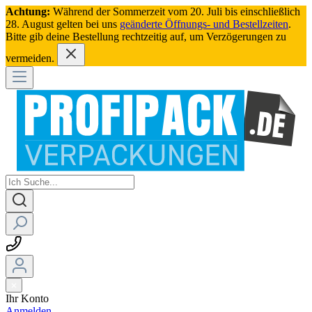
Achtung:
Während der Sommerzeit vom 20. Juli bis einschließlich
28. August gelten bei uns
geänderte Öffnungs- und Bestellzeiten
.
Bitte gib deine Bestellung rechtzeitig auf, um Verzögerungen zu
vermeiden.
Ihr Konto
Anmelden