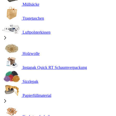
Müllsäcke
Tragetaschen
Luftpolsterkissen
Holzwolle
Instapak Quick RT Schaumverpackung
Sizzlepak
Papierfüllmaterial