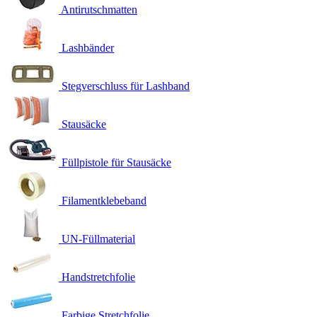
Antirutschmatten
Lashbänder
Stegverschluss für Lashband
Stausäcke
Füllpistole für Stausäcke
Filamentklebeband
UN-Füllmaterial
Handstretchfolie
Farbige Stretchfolie