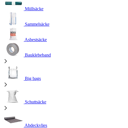
Müllsäcke
Sammelsäcke
Asbestsäcke
Bauklebeband
Big bags
Schuttsäcke
Abdeckvlies