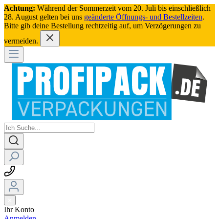
Achtung:
Während der Sommerzeit vom 20. Juli bis einschließlich
28. August gelten bei uns
geänderte Öffnungs- und Bestellzeiten
.
Bitte gib deine Bestellung rechtzeitig auf, um Verzögerungen zu
vermeiden.
Ihr Konto
Anmelden