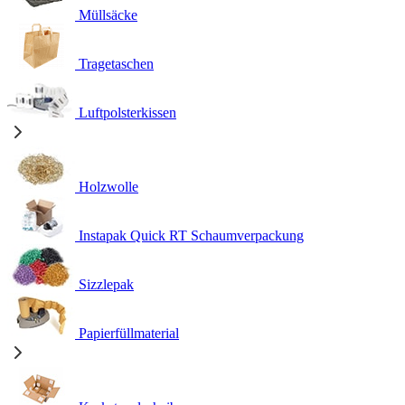
Müllsäcke
Tragetaschen
Luftpolsterkissen
Holzwolle
Instapak Quick RT Schaumverpackung
Sizzlepak
Papierfüllmaterial