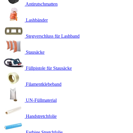
Antirutschmatten
Lashbänder
Stegverschluss für Lashband
Stausäcke
Füllpistole für Stausäcke
Filamentklebeband
UN-Füllmaterial
Handstretchfolie
Farbige Stretchfolie