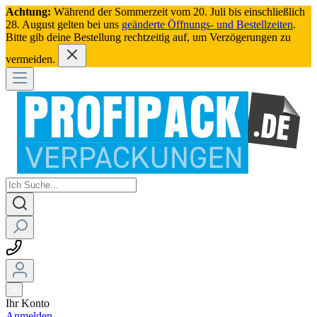
Achtung:
Während der Sommerzeit vom 20. Juli bis einschließlich
28. August gelten bei uns
geänderte Öffnungs- und Bestellzeiten
.
Bitte gib deine Bestellung rechtzeitig auf, um Verzögerungen zu
vermeiden.
Ihr Konto
Anmelden