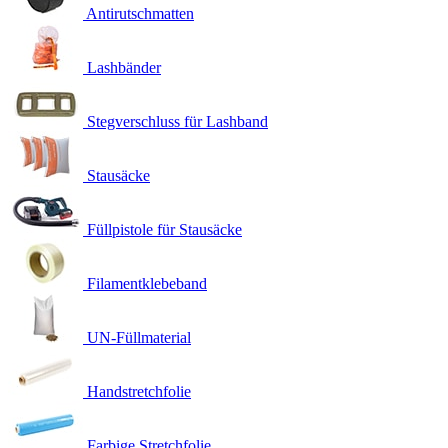
Antirutschmatten
Lashbänder
Stegverschluss für Lashband
Stausäcke
Füllpistole für Stausäcke
Filamentklebeband
UN-Füllmaterial
Handstretchfolie
Farbige Stretchfolie