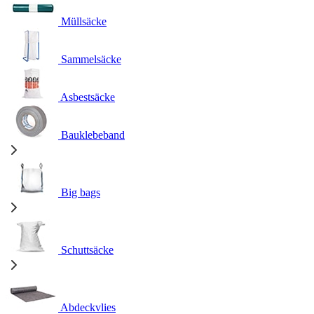
Müllsäcke
Sammelsäcke
Asbestsäcke
Bauklebeband
Big bags
Schuttsäcke
Abdeckvlies