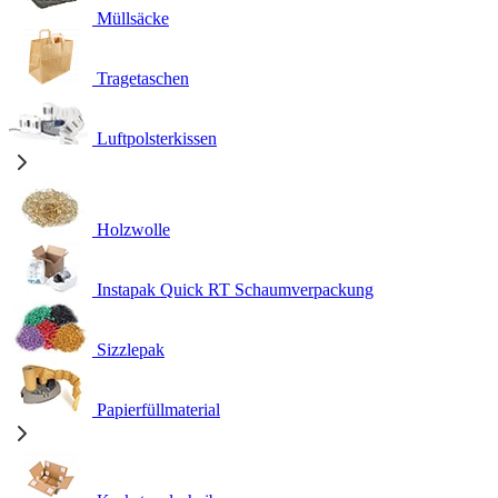
Müllsäcke
Tragetaschen
Luftpolsterkissen
Holzwolle
Instapak Quick RT Schaumverpackung
Sizzlepak
Papierfüllmaterial