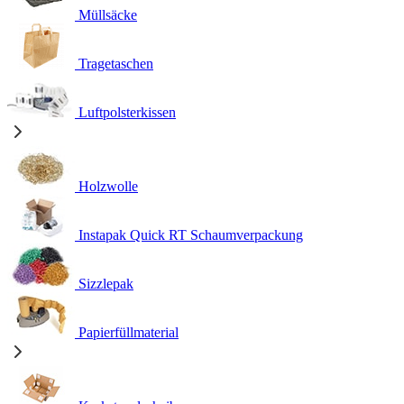
Müllsäcke
Tragetaschen
Luftpolsterkissen
Holzwolle
Instapak Quick RT Schaumverpackung
Sizzlepak
Papierfüllmaterial