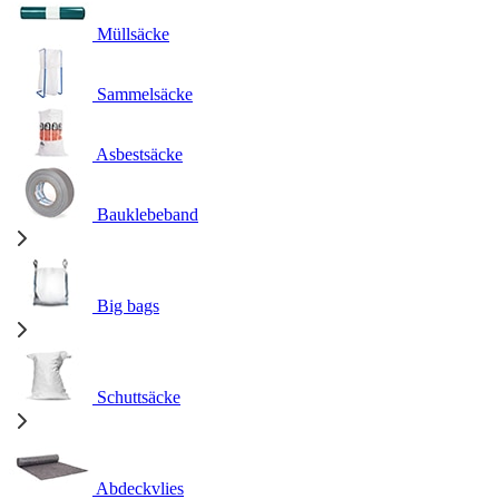
Müllsäcke
Sammelsäcke
Asbestsäcke
Bauklebeband
Big bags
Schuttsäcke
Abdeckvlies