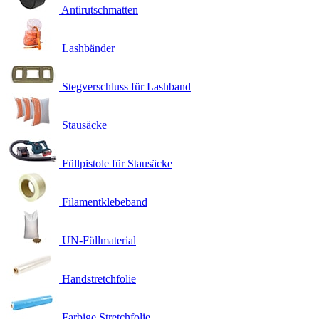
Antirutschmatten
Lashbänder
Stegverschluss für Lashband
Stausäcke
Füllpistole für Stausäcke
Filamentklebeband
UN-Füllmaterial
Handstretchfolie
Farbige Stretchfolie