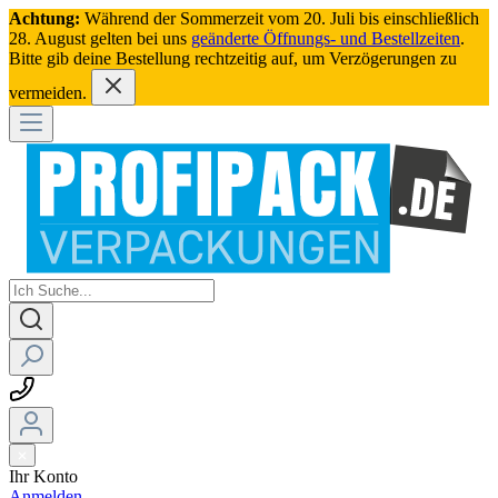
Achtung:
Während der Sommerzeit vom 20. Juli bis einschließlich
28. August gelten bei uns
geänderte Öffnungs- und Bestellzeiten
.
Bitte gib deine Bestellung rechtzeitig auf, um Verzögerungen zu
vermeiden.
Ihr Konto
Anmelden