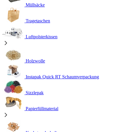
Müllsäcke
Tragetaschen
Luftpolsterkissen
Holzwolle
Instapak Quick RT Schaumverpackung
Sizzlepak
Papierfüllmaterial