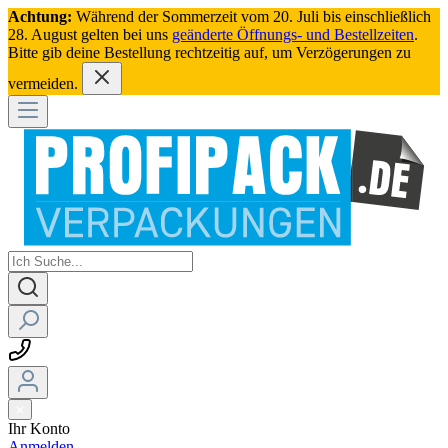
Achtung:
Während der Sommerzeit vom 20. Juli bis einschließlich
28. August gelten bei uns
geänderte Öffnungs- und Bestellzeiten
.
Bitte gib deine Bestellung rechtzeitig auf, um Verzögerungen zu
vermeiden.
Ihr Konto
Anmelden