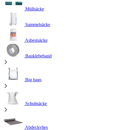
Müllsäcke
Sammelsäcke
Asbestsäcke
Bauklebeband
Big bags
Schuttsäcke
Abdeckvlies