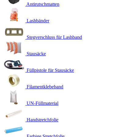
Antirutschmatten
Lashbänder
Stegverschluss für Lashband
Stausäcke
Füllpistole für Stausäcke
Filamentklebeband
UN-Füllmaterial
Handstretchfolie
Farbige Stretchfolie