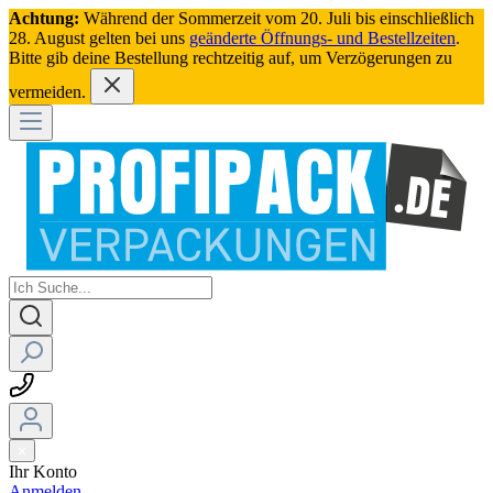
Achtung:
Während der Sommerzeit vom 20. Juli bis einschließlich
28. August gelten bei uns
geänderte Öffnungs- und Bestellzeiten
.
Bitte gib deine Bestellung rechtzeitig auf, um Verzögerungen zu
vermeiden.
Ihr Konto
Anmelden