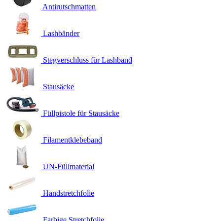
Antirutschmatten
Lashbänder
Stegverschluss für Lashband
Stausäcke
Füllpistole für Stausäcke
Filamentklebeband
UN-Füllmaterial
Handstretchfolie
Farbige Stretchfolie