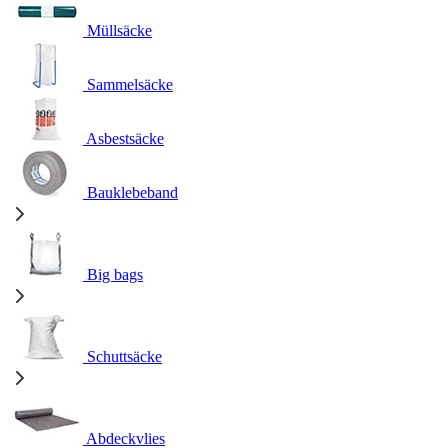
Müllsäcke
Sammelsäcke
Asbestsäcke
Bauklebeband
Big bags
Schuttsäcke
Abdeckvlies