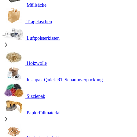
Müllsäcke
Tragetaschen
Luftpolsterkissen
Holzwolle
Instapak Quick RT Schaumverpackung
Sizzlepak
Papierfüllmaterial