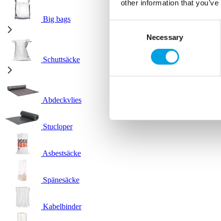
other information that you’ve
Big bags
Consent
Necessary
Selection
Schuttsäcke
Abdeckvlies
Stucloper
Asbestsäcke
Spänesäcke
Kabelbinder