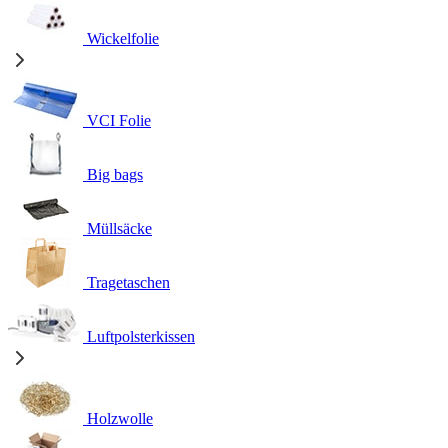
Wickelfolie
VCI Folie
Big bags
Müllsäcke
Tragetaschen
Luftpolsterkissen
Holzwolle