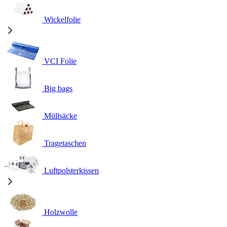
Wickelfolie
VCI Folie
Big bags
Müllsäcke
Tragetaschen
Luftpolsterkissen
Holzwolle