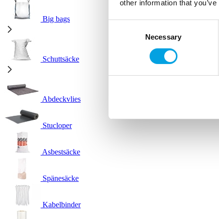
other information that you’ve
Big bags
Consent
Necessary
Selection
Schuttsäcke
Abdeckvlies
Stucloper
Asbestsäcke
Spänesäcke
Kabelbinder