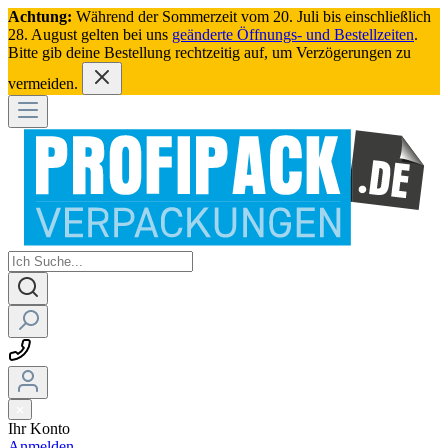
Achtung:
Während der Sommerzeit vom 20. Juli bis einschließlich
28. August gelten bei uns
geänderte Öffnungs- und Bestellzeiten
.
Bitte gib deine Bestellung rechtzeitig auf, um Verzögerungen zu
vermeiden.
Ihr Konto
Anmelden