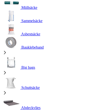
Müllsäcke
Sammelsäcke
Asbestsäcke
Bauklebeband
Big bags
Schuttsäcke
Abdeckvlies