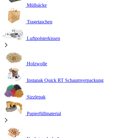
Müllsäcke
Tragetaschen
Luftpolsterkissen
Holzwolle
Instapak Quick RT Schaumverpackung
Sizzlepak
Papierfüllmaterial