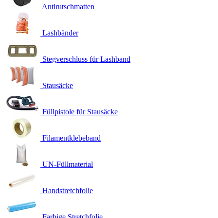
Antirutschmatten
Lashbänder
Stegverschluss für Lashband
Stausäcke
Füllpistole für Stausäcke
Filamentklebeband
UN-Füllmaterial
Handstretchfolie
Farbige Stretchfolie