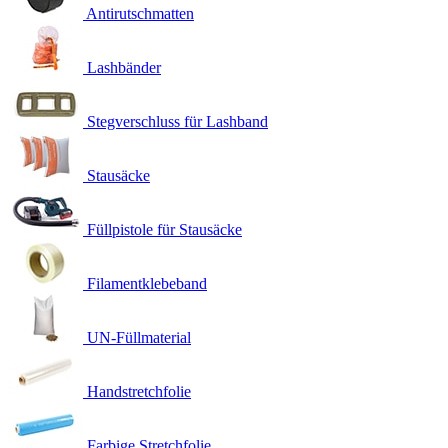
Antirutschmatten
Lashbänder
Stegverschluss für Lashband
Stausäcke
Füllpistole für Stausäcke
Filamentklebeband
UN-Füllmaterial
Handstretchfolie
Farbige Stretchfolie