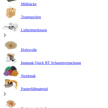
Müllsäcke
Tragetaschen
Luftpolsterkissen
Holzwolle
Instapak Quick RT Schaumverpackung
Sizzlepak
Papierfüllmaterial