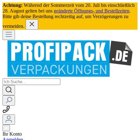
Achtung:
Während der Sommerzeit vom 20. Juli bis einschließlich
28. August gelten bei uns
geänderte Öffnungs- und Bestellzeiten
.
Bitte gib deine Bestellung rechtzeitig auf, um Verzögerungen zu
vermeiden.
Ihr Konto
Anmelden