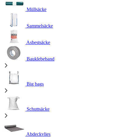
Müllsäcke
Sammelsäcke
Asbestsäcke
Bauklebeband
Big bags
Schuttsäcke
Abdeckvlies