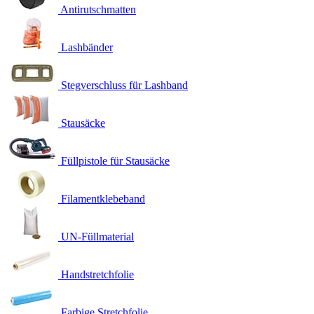
Antirutschmatten
Lashbänder
Stegverschluss für Lashband
Stausäcke
Füllpistole für Stausäcke
Filamentklebeband
UN-Füllmaterial
Handstretchfolie
Farbige Stretchfolie