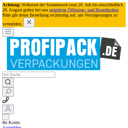
Achtung:
Während der Sommerzeit vom 20. Juli bis einschließlich
28. August gelten bei uns
geänderte Öffnungs- und Bestellzeiten
.
Bitte gib deine Bestellung rechtzeitig auf, um Verzögerungen zu
vermeiden.
Ihr Konto
Anmelden