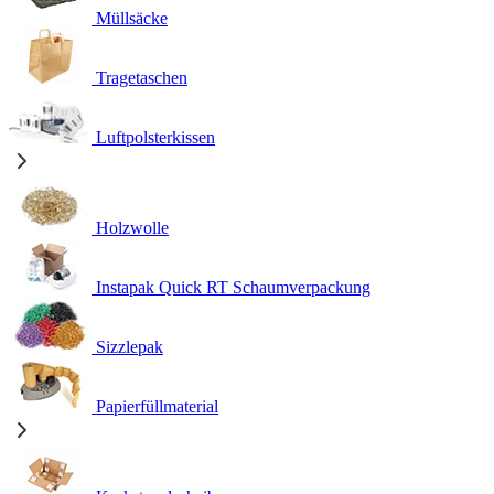
Müllsäcke
Tragetaschen
Luftpolsterkissen
Holzwolle
Instapak Quick RT Schaumverpackung
Sizzlepak
Papierfüllmaterial