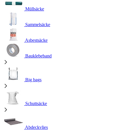
Müllsäcke
Sammelsäcke
Asbestsäcke
Bauklebeband
Big bags
Schuttsäcke
Abdeckvlies