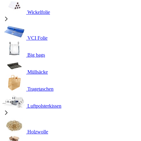
Wickelfolie
VCI Folie
Big bags
Müllsäcke
Tragetaschen
Luftpolsterkissen
Holzwolle