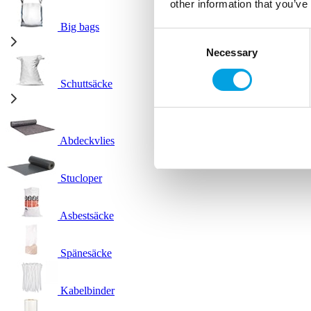
other information that you’ve
Big bags
Consent
Necessary
Selection
Schuttsäcke
Abdeckvlies
Stucloper
Asbestsäcke
Spänesäcke
Kabelbinder