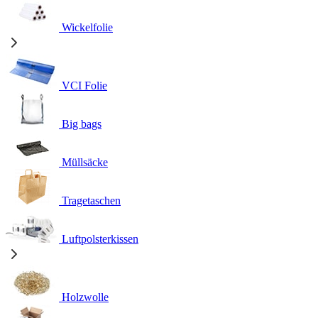
Wickelfolie
VCI Folie
Big bags
Müllsäcke
Tragetaschen
Luftpolsterkissen
Holzwolle