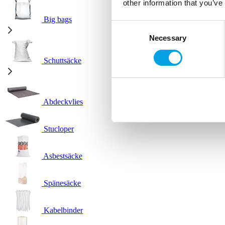
other information that you’ve
Big bags
Consent
Necessary
Selection
Schuttsäcke
Abdeckvlies
Stucloper
Asbestsäcke
Spänesäcke
Kabelbinder