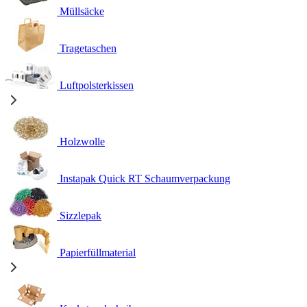
Müllsäcke
Tragetaschen
Luftpolsterkissen
Holzwolle
Instapak Quick RT Schaumverpackung
Sizzlepak
Papierfüllmaterial