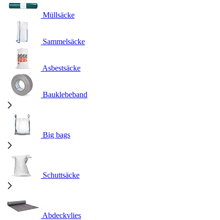
Müllsäcke
Sammelsäcke
Asbestsäcke
Bauklebeband
Big bags
Schuttsäcke
Abdeckvlies