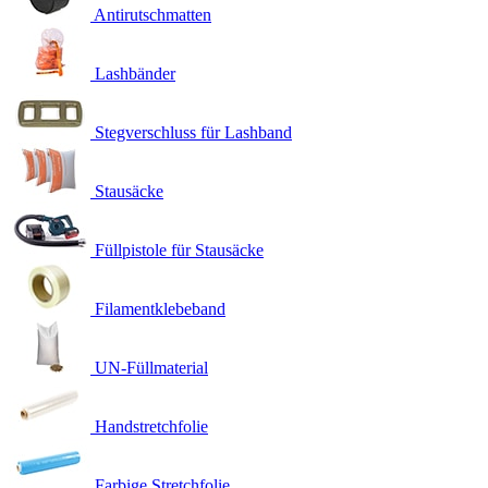
Antirutschmatten
Lashbänder
Stegverschluss für Lashband
Stausäcke
Füllpistole für Stausäcke
Filamentklebeband
UN-Füllmaterial
Handstretchfolie
Farbige Stretchfolie