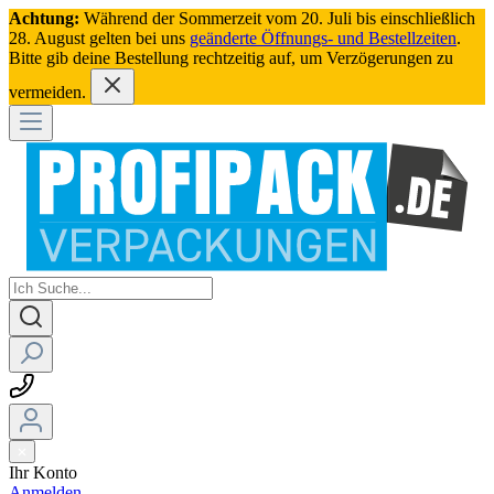
Achtung:
Während der Sommerzeit vom 20. Juli bis einschließlich
28. August gelten bei uns
geänderte Öffnungs- und Bestellzeiten
.
Bitte gib deine Bestellung rechtzeitig auf, um Verzögerungen zu
vermeiden.
Ihr Konto
Anmelden