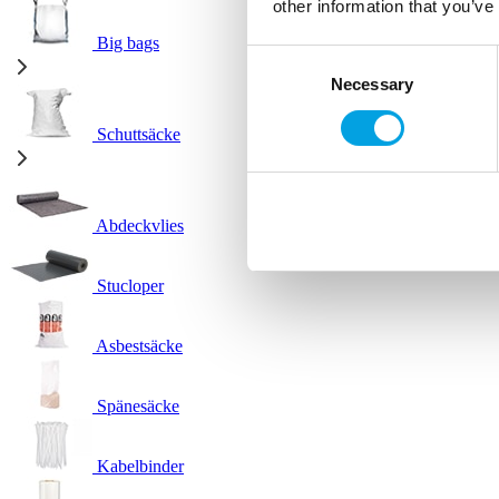
other information that you’ve
Big bags
Consent
Necessary
Selection
Schuttsäcke
Abdeckvlies
Stucloper
Asbestsäcke
Spänesäcke
Kabelbinder