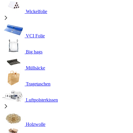
Wickelfolie
VCI Folie
Big bags
Müllsäcke
Tragetaschen
Luftpolsterkissen
Holzwolle